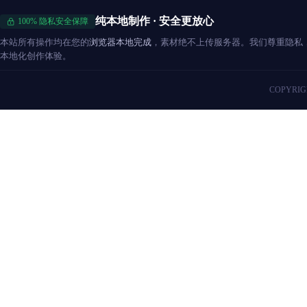
纯本地制作 · 安全更放心
100% 隐私安全保障
本站所有操作均在您的
浏览器本地完成
，素材绝不上传服务器。我们尊重隐私
本地化创作体验。
COPYRIGH