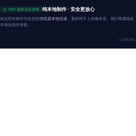
纯本地制作 · 安全更放心
100% 隐私安全保障
本站所有操作均在您的
浏览器本地完成
，素材绝不上传服务器。我们尊重隐私
本地化创作体验。
COPYRIGH